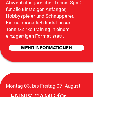
Abwechslungsreicher Tennis-Spaß
für alle Einsteiger, Anfänger,
Hobbyspieler und Schnupperer.
Einmal monatlich findet unser
Tennis-Zirkeltraining in einem
einzigartigen Format statt.
MEHR INFORMATIONEN
Montag 03. bis Freitag 07. August
TENNIS-CAMP für
Kinder & Jugendliche
Das jährliche Tennis-Camp der
Tennisabteilung SG Bettringen.