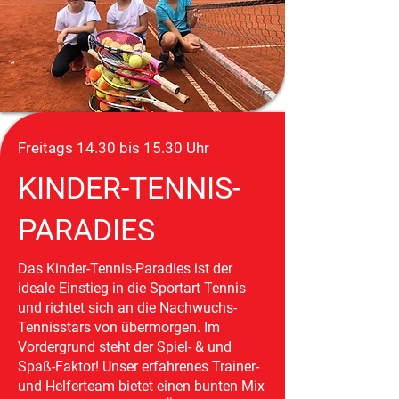
Freitags 14.30 bis 15.30 Uhr
KINDER-TENNIS-
PARADIES
Das Kinder-Tennis-Paradies ist der
ideale Einstieg in die Sportart Tennis
und richtet sich an die Nachwuchs-
Tennisstars von übermorgen. Im
Vordergrund steht der Spiel- & und
Spaß-Faktor! Unser erfahrenes Trainer-
und Helferteam bietet einen bunten Mix