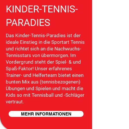
KINDER-TENNIS-
PARADIES
Das Kinder-Tennis-Paradies ist der
ideale Einstieg in die Sportart Tennis
und richtet sich an die Nachwuchs-
Tennisstars von übermorgen. Im
Vordergrund steht der Spiel- & und
Spaß-Faktor! Unser erfahrenes
Trainer- und Helferteam bietet einen
bunten Mix aus (tennisbezogenen)
Übungen und Spielen und macht die
Kids so mit Tennisball und -Schläger
vertraut.
MEHR INFORMATIONEN