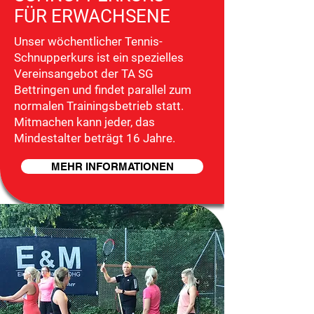
FÜR ERWACHSENE
Unser wöchentlicher Tennis-
Schnupperkurs ist ein spezielles
Vereinsangebot der TA SG
Bettringen und findet parallel zum
normalen Trainingsbetrieb statt.
Mitmachen kann jeder, das
Mindestalter beträgt 16 Jahre.
MEHR INFORMATIONEN